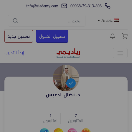
info@riademy.com
00968-79-313-898
Arabic
تسجيل الدخول
تسجيل جديد
إبدأ التدريب
د. نضال ادعيس
1
7
المتابعين
المتابعون