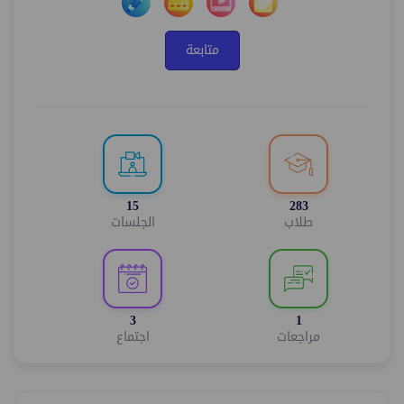
متابعة
15
283
طلاب
الجلسات
3
1
مراجعات
اجتماع