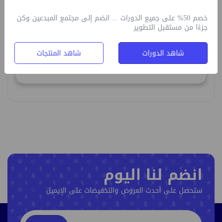
22
21
20
19
18
17
16
خصم 50% على جميع الدورات ... انضم إلى مجتمع المبدعين وكن
جزءًا من مستقبل التطوير
29
28
27
26
25
24
23
شاهد الدورات
شاهد المنتجات
5
4
3
2
1
31
30
انضم لنا اليوم
ستحصل على أحدث العروض والتخفيضات على الإيميل