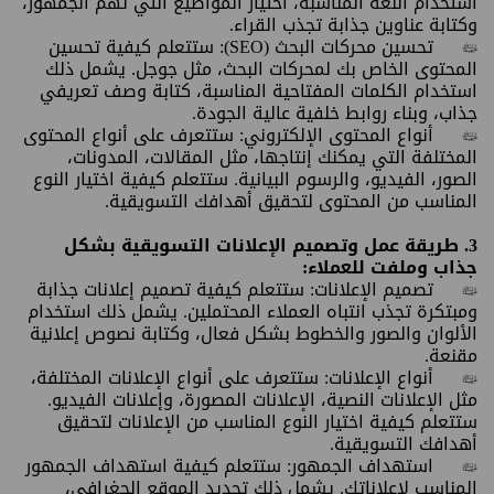
استخدام اللغة المناسبة، اختيار المواضيع التي تهم الجمهور،
وكتابة عناوين جذابة تجذب القراء.
•
تحسين محركات البحث (SEO): ستتعلم كيفية تحسين
المحتوى الخاص بك لمحركات البحث، مثل جوجل. يشمل ذلك
استخدام الكلمات المفتاحية المناسبة، كتابة وصف تعريفي
جذاب، وبناء روابط خلفية عالية الجودة.
•
أنواع المحتوى الإلكتروني: ستتعرف على أنواع المحتوى
المختلفة التي يمكنك إنتاجها، مثل المقالات، المدونات،
الصور، الفيديو، والرسوم البيانية. ستتعلم كيفية اختيار النوع
المناسب من المحتوى لتحقيق أهدافك التسويقية.
3. طريقة عمل وتصميم الإعلانات التسويقية بشكل
جذاب وملفت للعملاء:
•
تصميم الإعلانات: ستتعلم كيفية تصميم إعلانات جذابة
ومبتكرة تجذب انتباه العملاء المحتملين. يشمل ذلك استخدام
الألوان والصور والخطوط بشكل فعال، وكتابة نصوص إعلانية
مقنعة.
•
أنواع الإعلانات: ستتعرف على أنواع الإعلانات المختلفة،
مثل الإعلانات النصية، الإعلانات المصورة، وإعلانات الفيديو.
ستتعلم كيفية اختيار النوع المناسب من الإعلانات لتحقيق
أهدافك التسويقية.
•
استهداف الجمهور: ستتعلم كيفية استهداف الجمهور
المناسب لإعلاناتك. يشمل ذلك تحديد الموقع الجغرافي،