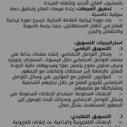
بالمشروب الغازي الجديد ونكهته الفريدة.
•
تحقيق المبيعات:
زيادة مبيعات المنتج وتحقيق حصة
سوقية تنافسية.
•
بناء صورة إيجابية للعلامة التجارية: ترسيخ صورة إيجابية
للمنتج في أذهان المستهلكين، بحيث يرتبط بالحيوية
والانتعاش والمرح.
استراتيجيات التسويق:
1.
التسويق الرقمي:
•
وسائل التواصل الاجتماعي: إنشاء صفحات جذابة على
منصات التواصل الاجتماعي (مثل فيسبوك، انستغرام، وتويتر)
وعرض محتوى متنوع يتضمن صورًا وفيديوهات عالية الجودة
للمنتج، بالإضافة إلى مسابقات وتفاعلات مع الجمهور.
•
المؤثرون: التعاون مع المؤثرين على وسائل التواصل
الاجتماعي للترويج للمنتج من خلال تجاربهم الشخصية
ومشاركتها مع متابعيهم.
•
الإعلانات المدفوعة: استخدام الإعلانات المدفوعة على
وسائل التواصل الاجتماعي ومحركات البحث للوصول إلى
الجمهور المستهدف بشكل فعال.
2.
التسويق التقليدي:
•
الإعلانات التلفزيونية والإذاعية: بث إعلانات تلفزيونية