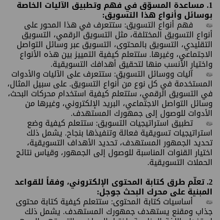
1. مساعدة المسوّق في فهم وتطبيق الآليات الخاصة
بوسائل وأنواع هذا التسويق:
•
فهم أنواع التسويق: ستتعرف في هذا المحور على
أنواع التسويق المختلفة، مثل التسويق الرقمي، التسويق
التقليدي، التسويق بالمحتوى، التسويق عبر وسائل التواصل
الاجتماعي، وغيرها. ستتعلم كيفية التمييز بين هذه الأنواع
واختيار الأنسب منها لتحقيق أهدافك التسويقية.
•
آليات ووسائل التسويق: ستتعرف على الآليات والأدوات
المستخدمة في كل نوع من أنواع التسويق. على سبيل المثال،
في التسويق الرقمي، ستتعلم كيفية استخدام محركات البحث،
وسائل التواصل الاجتماعي، البريد الإلكتروني، وغيرها من
الأدوات للوصول إلى جمهورك المستهدف.
•
تطبيق استراتيجيات التسويق: ستتعلم كيفية وضع
استراتيجيات تسويقية فعالة وتنفيذها بنجاح. يشمل ذلك
تحديد الجمهور المستهدف، تحديد الأهداف التسويقية،
اختيار القنوات المناسبة للوصول إلى الجمهور، وقياس نتائج
الحملات التسويقية.
2. تعلّم طرق كتابة المحتوى الإلكتروني، وفقاً للقواعد
المبنية على محرك البحث جوجل:
•
أساسيات كتابة المحتوى: ستتعلم كيفية كتابة محتوى
جذاب ومقنع يستهدف جمهورك المستهدف. يشمل ذلك