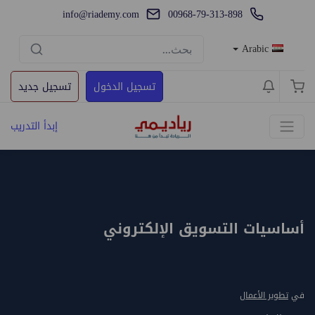
info@riademy.com
00968-79-313-898
Arabic
تسجيل الدخول
تسجيل جديد
إبدأ التدريب
أساسيات التسويق الإلكتروني
في
تطوير الأعمال