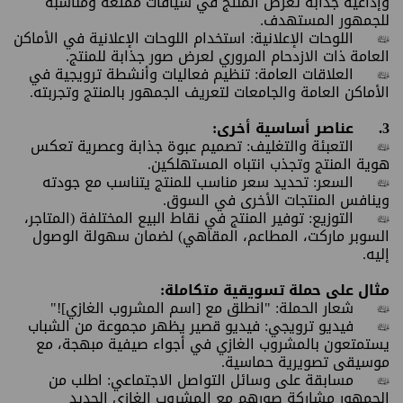
وإذاعية جذابة تعرض المنتج في سياقات ممتعة ومناسبة
للجمهور المستهدف.
•
اللوحات الإعلانية: استخدام اللوحات الإعلانية في الأماكن
العامة ذات الازدحام المروري لعرض صور جذابة للمنتج.
•
العلاقات العامة: تنظيم فعاليات وأنشطة ترويجية في
الأماكن العامة والجامعات لتعريف الجمهور بالمنتج وتجربته.
3.
عناصر أساسية أخرى:
•
التعبئة والتغليف: تصميم عبوة جذابة وعصرية تعكس
هوية المنتج وتجذب انتباه المستهلكين.
•
السعر: تحديد سعر مناسب للمنتج يتناسب مع جودته
وينافس المنتجات الأخرى في السوق.
•
التوزيع: توفير المنتج في نقاط البيع المختلفة (المتاجر،
السوبر ماركت، المطاعم، المقاهي) لضمان سهولة الوصول
إليه.
مثال على حملة تسويقية متكاملة:
•
شعار الحملة: "انطلق مع [اسم المشروب الغازي]!"
•
فيديو ترويجي: فيديو قصير يظهر مجموعة من الشباب
يستمتعون بالمشروب الغازي في أجواء صيفية مبهجة، مع
موسيقى تصويرية حماسية.
•
مسابقة على وسائل التواصل الاجتماعي: اطلب من
الجمهور مشاركة صورهم مع المشروب الغازي الجديد