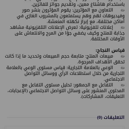
باستخدام هاشتاغ معين، وتقديم جوائز للفائزين.
•
التعاون مع المؤثرين: يقوم المؤثرون بنشر صور
وفيديوهات لهم وهم يستمتعون بالمشروب الغازي في
أماكن مختلفة، مع إبراز نكهته المنعشة.
•
إعلانات تلفزيونية: تعرض الإعلانات التلفزيونية مشاهد
جذابة للمنتج وكيف يضفي جوًا من المرح والانتعاش على
الأوقات المختلفة.
قياس النجاح:
•
مبيعات المنتج: متابعة حجم المبيعات وتحديد ما إذا كانت
تحقق الأهداف المرجوة.
•
الوعي بالعلامة التجارية: قياس مستوى الوعي بالعلامة
التجارية من خلال استطلاعات الرأي ووسائل التواصل
الاجتماعي.
•
التفاعل مع الجمهور: تحليل مستوى التفاعل مع
المحتوى المنشور على وسائل التواصل الاجتماعي (الإعجابات،
التعليقات، المشاركات).
التعليقات
(0)