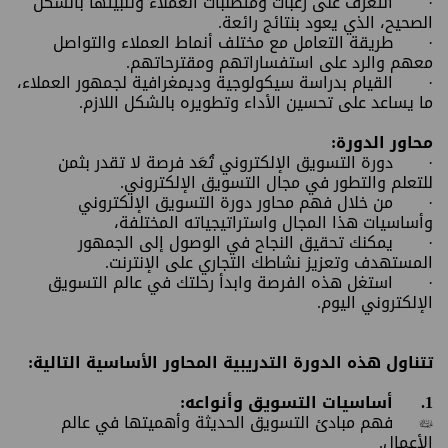
· التعرّف على رغبات ومتطلبات العملاء وتلبيتها بالشكل
الصحيح، الذي يعود بنتائج رائعة.
· طريقة التعامل مع مختلف أنماط العملاء والتواصل
معهم والرد على استفساراتهم ومقترحاتهم.
· القيام بدراسة سيكولوجية وديمغرافية لجمهور العملاء،
ما يساعد على تحسين الأداء وتطويره بالشكل اللازم.
محاور الدورة:
· دورة التسويق الإلكتروني تُعَد فرصة لا تقدر بثمن
للتعلم والتطور في مجال التسويق الإلكتروني.
· من خلال فهم محاور دورة التسويق الإلكتروني
وأساسيات هذا المجال واستراتيجياته المختلفة،
· يمكنك تحقيق النجاح في الوصول إلى الجمهور
المستهدف وتعزيز نشاطك التجاري على الإنترنت.
· استغل هذه الفرصة وابدأ رحلتك في عالم التسويق
الإلكتروني اليوم.
تتناول هذه الدورة التدريبية المحاور الأساسية التالية:
1.
أساسيات التسويق وأنواعه:
•
فهم مبادئ التسويق الحديثة وأهميتها في عالم
الأعمال.