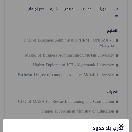
عن
الدورات
مقالات
المنتدى
شارة
حجز اجتماع
التعليم
. PhD of Bussiness Administation/HRM / UNISZA -
Malaysia
Master of Business Administration/Mu'tah university
Higher Diploma of ICT /Alyarmouk University
Bachelor Degree of computer science/ Mu'tah University
الخبرات
CEO of MASA for Research ,Training and Consultation
Trainer at Jordanian Ministry of Education
Trainer at Jordanian Ministry of Labour
تدرب بلا حدود
Training Programs and Coordinator at Jordanian