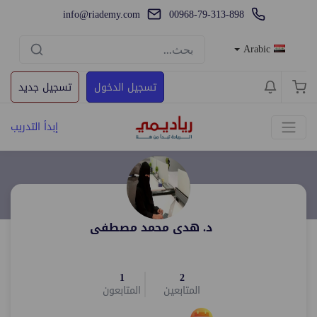
info@riademy.com
00968-79-313-898
Arabic
تسجيل الدخول
تسجيل جديد
إبدأ التدريب
د. هدى محمد مصطفى
1
2
المتابعين
المتابعون