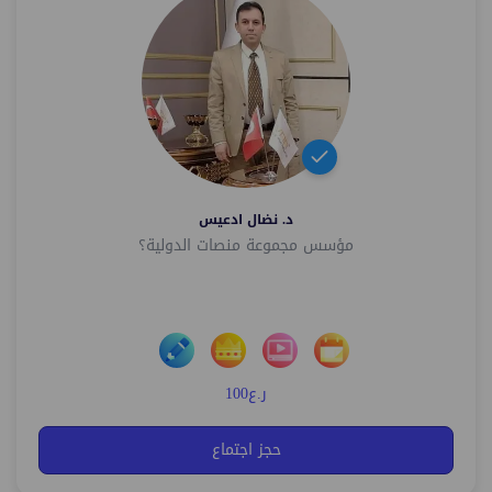
د. نضال ادعيس
مؤسس مجموعة منصات الدولية؟
ر.ع100
حجز اجتماع